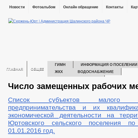
Новости
Фотоальбом
Онлайн обращение
Контакты
Кар
ГИМН
ИНФОРМАЦИЯ О ПОСЕЛЕНИИ
ГЛАВНАЯ
ОБЩЕЕ
ЖКХ
ВОДОСНАБЖЕНИЕ
ЭНЕРГОСБЕРЕЖЕНИЕ
Число замещенных рабочих м
ГЛАВА
РЕКВИЗИТЫ
СТРУКТУРА
АДМИНИСТРАЦИЯ
СВЕДЕНИЯ О ДОХОДАХ СОТРУДНИКОВ
Список субъектов малого 
ИНФОРМАЦИЯ О КАДРОВОМ ОБЕСПЕЧЕНИИ
ПОРЯДОК ПОС
предпринимательства и их квалифи
КОНТАКТНАЯ ИНФОРМАЦИЯ
КАДРОВЫЙ РЕЗЕРВ
КВ
экономической деятельности на терр
УСЛОВИЯ И РЕЗУЛЬТАТЫ КОНКУРСОВ
СВЕДЕНИЯ О ВАКАН
Юртовского сельского поселения п
СОСТАВ ПОСЕЛЕНИЯ
ПОДВЕДОМСТВЕННЫЕ ОРГАНИЗАЦИ
01.01.2016 год.
ГРАДОСТРОИТЕЛЬСТВО
ГЕНЕРАЛЬНЫЙ ПЛАН
БЛАГ
ПРАВИЛА ЗЕМЛЕПОЛЬЗОВАНИЯ