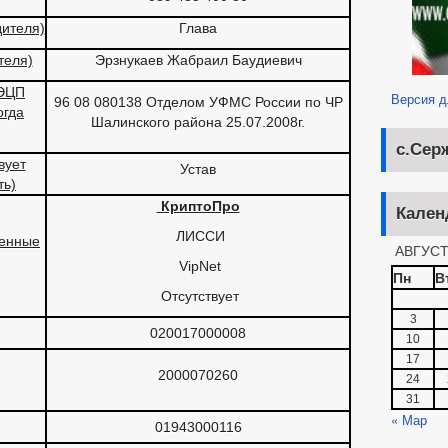
ПАЛЬНЫЕ УСЛУГИ
ителя)
Глава
АВЕ
ПОРЯДОК РАССМОТРЕНИЯ ОБРАЩЕНИЙ
ГРАФИК ПР
теля)
Эрзнукаев Жабраил Баудиевич
ИЙ И ЗАЯВЛЕНИЙ
ОБЗОРЫ ОБРАЩЕНИЙ ГРАЖДАН
СМОТРЕНИЯ ОБРАЩЕНИЙ
 ЭЦП
Версия 
96 08 080138 Отделом УФМС России по ЧР
огда
Шалинского района 25.07.2008г.
с.Сер
вует
Устав
ть)
⁭ КриптоПро
Кален
⁭ ЛИССИ
ленные
АВГУСТ
⁭ VipNet
Пн
В
⁭ Отсутствует
3
020017000008
10
17
2000070260
24
31
« Мар
01943000116