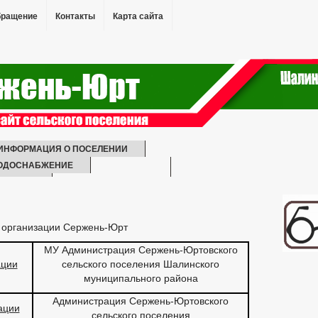
бращение
Контакты
Карта сайта
ИНФОРМАЦИЯ О ПОСЕЛЕНИИ
ОДОСНАБЖЕНИЕ
ЕЖЕНИЕ
ЕКВИЗИТЫ
СТРУКТУРА, ПОЛНОМОЧИЯ, ЗАДАЧИ И ФУНКЦИИ
ХОДАХ СОТРУДНИКОВ
 организации Сержень-Юрт
ЧЕНИИ
ПОРЯДОК ПОСТУПЛЕНИЯ ГРАЖДАН НА МУНИЦИПАЛЬНУЮ
АДРОВЫЙ РЕЗЕРВ
КВАЛИФИКАЦИОННЫЕ ТРЕБОВАНИЯ
МУ Администрация Сержень-Юртовского
ации
сельского поселения Шалинского
СВЕДЕНИЯ О ВАКАНТНЫХ ДОЛЖНОСТЯХ
муниципального района
ОМСТВЕННЫЕ ОРГАНИЗАЦИИ
РАЛЬНЫЙ ПЛАН
БЛАГОУСТРОЙСТВО
НОРМАТИВЫ
Администрация Сержень-Юртовского
ации
сельского поселения