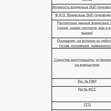
МУНИЦИПАЛЬНЫЕ УСЛУГИ
МУНИЦИ
Должность владельца ЭЦП (руковод
ОБРАЩЕНИЕ К ГЛ
Ф.И.О. Владельца ЭЦП (руководи
ПРИЕМ ГРАЖДАН
ФОРМА ОБРАЩЕН
РЕГЛАМЕНТ РАС
Паспортные данные владельца
(серия, номер паспорта; кем и к
выдан)
Основание, на котором он дейст
(устав, положение, довереннос
Средства криптозащиты, установ
на компьютере
Рег. № ПФР
Рег.№ ФСС
СПЗ