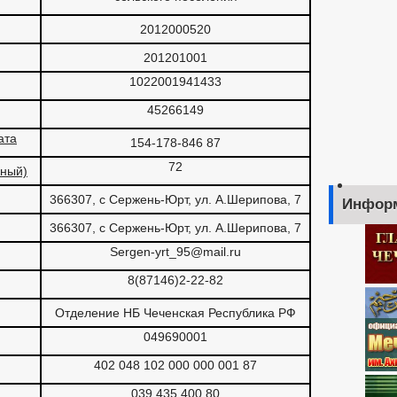
ДИВИДУАЛЬНЫЕ ПРЕДПРИНИМАТЕЛИ
2012000520
 СРЕДНЕГО ПРЕДПРИНИМАТЕЛЬСТВА
ЧИСЛО ЗАМЕЩЕННЫХ РАБ
ФИНАНСОВО-ЭКОНОМИЧЕСКОЕ СОСТОЯНИЕ СУБЪЕКТОВ
З
201201001
ХОД ГРАЖДАН
ТЕКСТЫ ОФИЦИАЛЬНЫХ ВЫСТУПЛЕНИЙ И ЗАЯВ
1022001941433
КА ТОВАРОВ, РАБОТ И УСЛУГ
45266149
 АНК
РАБОЧАЯ ГРУППА АТК
ОВАНИЙ К СЛУЖЕБНОМУ ПОВЕДЕНИЮ МУНИЦИПАЛЬНЫХ СЛУЖАЩИХ
ата
154-178-846 87
72
чный)
ВАНИЙ К СЛУЖЕБНОМУ ПОВЕДЕНИЮ И УРЕГУЛИРОВАНИЮ КОНФЛИКТА 
ЕРОК
366307, с Сержень-Юрт, ул. А.Шерипова, 7
ГО И ЧС
Инфор
ПОЛНОМОЧИЯ, СТРУКТУРА, ЗАДАЧИ И ФУНКЦИИ
366307, с Сержень-Юрт, ул. А.Шерипова, 7
ОХОДАХ
Sergen-yrt_95@mail.ru
ОЕКТЫ К ОБСУЖДЕНИЮ
АДМИНИСТРАТИВНЫЕ РЕГЛАМЕНТЫ
8(87146)2-22-82
Я АДМИНИСТРАЦИИ
РАСПОРЯЖЕНИЯ АДМИНИСТРАЦИИ
ЛОВАНИЯ НПА
ПУБЛИЧНЫЕ СЛУШАНИЯ
ФЕДЕРАЛЬНЫЕ З
Отделение НБ Чеченская Республика РФ
049690001
 БЮДЖЕТА
402 048 102 000 000 001 87
РТЫ МУНИЦИПАЛЬНЫХ УСЛУГ
039 435 400 80