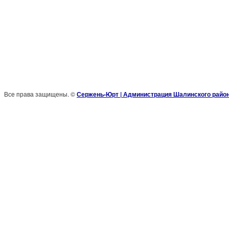
Все права защищены. ©
Сержень-Юрт | Администрация Шалинского райо