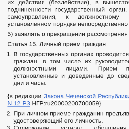
их действия (бездействие), в вышест
подчиненности государственный орган,
самоуправления, к должностном
установленном порядке непосредственно 
5) заявлять о прекращении рассмотрени
Статья 15. Личный прием граждан
В государственных органах проводитс
граждан, в том числе их руководит
должностными лицами. Прием п
установленные и доведенные до све
дни и часы.
{в редакции
Закона Чеченской Республики 
N 12-РЗ
НГР:ru20000200700059}
При личном приеме гражданин предъяв
удостоверяющий его личность.
Содержание устного обращения