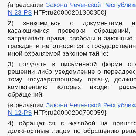
{в редакции
Закона Чеченской Республики 
N 23-РЗ
НГР:ru20000201300350}
2) знакомиться с документами и
касающимися проверки обращений
затрагивает права, свободы и законные
граждан и не относится к государствен
иной охраняемой законом тайне;
3) получать в письменной форме от
решении либо уведомление о переадре
тому государственному органу, должн
компетенцию которых входит рассм
обращений;
{в редакции
Закона Чеченской Республики 
N 12-РЗ
НГР:ru20000200700059}
4) обращаться с жалобой на принят
должностным лицом по обращению реше