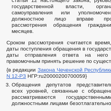
статьи 12 настоящего закона, руково
государственной власти, орга
самоуправления или уполномоч
должностное лицо вправе про
рассмотрения обращения гражда
месяцев.
Сроком рассмотрения считается врем
даты поступления обращения в государс
даты отправления ответа на него 
правомочным принять решение по сущест
{в редакции
Закона Чеченской Республики 
N 12-РЗ
НГР:ru20000200700059}
Обращения депутатов представител
всех уровней, связанные с обращен
рассматриваются государственны
должностными лицами безотлагательно