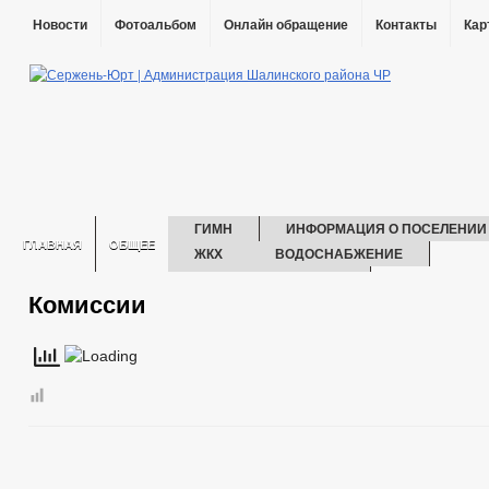
Новости
Фотоальбом
Онлайн обращение
Контакты
Кар
ГИМН
ИНФОРМАЦИЯ О ПОСЕЛЕНИИ
ГЛАВНАЯ
ОБЩЕЕ
ЖКХ
ВОДОСНАБЖЕНИЕ
ЭНЕРГОСБЕРЕЖЕНИЕ
Комиссии
ГЛАВА
РЕКВИЗИТЫ
СТРУКТУРА
АДМИНИСТРАЦИЯ
СВЕДЕНИЯ О ДОХОДАХ СОТРУДНИКОВ
ИНФОРМАЦИЯ О КАДРОВОМ ОБЕСПЕЧЕНИИ
ПОРЯДОК ПОС
КОНТАКТНАЯ ИНФОРМАЦИЯ
КАДРОВЫЙ РЕЗЕРВ
КВ
УСЛОВИЯ И РЕЗУЛЬТАТЫ КОНКУРСОВ
СВЕДЕНИЯ О ВАКАН
СОСТАВ ПОСЕЛЕНИЯ
ПОДВЕДОМСТВЕННЫЕ ОРГАНИЗАЦИ
ГРАДОСТРОИТЕЛЬСТВО
ГЕНЕРАЛЬНЫЙ ПЛАН
БЛАГ
ПРАВИЛА ЗЕМЛЕПОЛЬЗОВАНИЯ