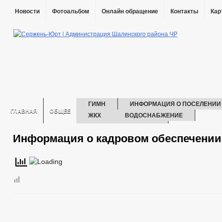
Новости
Фотоальбом
Онлайн обращение
Контакты
Кар
ГИМН
ИНФОРМАЦИЯ О ПОСЕЛЕНИИ
ГЛАВНАЯ
ОБЩЕЕ
ЖКХ
ВОДОСНАБЖЕНИЕ
ЭНЕРГОСБЕРЕЖЕНИЕ
Информация о кадровом обеспечении
ГЛАВА
РЕКВИЗИТЫ
СТРУКТУРА
АДМИНИСТРАЦИЯ
СВЕДЕНИЯ О ДОХОДАХ СОТРУДНИКОВ
ИНФОРМАЦИЯ О КАДРОВОМ ОБЕСПЕЧЕНИИ
ПОРЯДОК ПОС
КОНТАКТНАЯ ИНФОРМАЦИЯ
КАДРОВЫЙ РЕЗЕРВ
КВ
УСЛОВИЯ И РЕЗУЛЬТАТЫ КОНКУРСОВ
СВЕДЕНИЯ О ВАКАН
СОСТАВ ПОСЕЛЕНИЯ
ПОДВЕДОМСТВЕННЫЕ ОРГАНИЗАЦИ
ГРАДОСТРОИТЕЛЬСТВО
ГЕНЕРАЛЬНЫЙ ПЛАН
БЛАГ
ПРАВИЛА ЗЕМЛЕПОЛЬЗОВАНИЯ