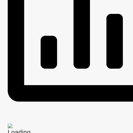
МУНИЦИПАЛЬНЫЕ УСЛУГИ
МУНИЦИПАЛЬНЫЕ УСЛУГИ
ОБРАЩЕНИЕ К ГЛАВЕ
ПОРЯДОК РАССМ
ПРИЕМ ГРАЖДАН
ФОРМА ОБРАЩЕНИЙ И ЗАЯВЛЕНИЙ
ОБ
РЕГЛАМЕНТ РАССМОТРЕНИЯ ОБРАЩЕНИЙ