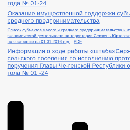
года № 01-24
ПРЕДПРИНИМАТЕЛЬСТВО
ИНДИВИДУАЛЬНЫЕ ПРЕДПРИНИ
КОЛИЧЕСТВО СУБЪЕКТОВ МАЛОГО И СРЕДНЕГО ПРЕДПРИНИМАТЕ
Оказание имущественной поддержки субъ
ОБОРОТ ТОВАРОВ, РАБОТ И УСЛУГ
ФИНАНСОВО-ЭКОНОМИЧ
среднего предпринимательства
СТАТИСТИЧЕСКИЕ ДАННЫЕ
СХОД ГРАЖДАН
ТЕКСТ
Список
субъектов малого и среднего предпринимательства и 
ЦЕЛЕВЫЕ ПРОГРАММЫ
ЗАКУПКА ТОВАРОВ, РАБОТ И УСЛУГ
экономической деятельности на территории Сержень-Юртовско
КОМИССИИ
РАБОЧАЯ ГРУППА АНК
РАБОЧАЯ ГРУППА
по состоянию на 01.01.2016 год.
|
PDF
КОМИССИЯ ПО СОБЛЮДЕНИЮ ТРЕБОВАНИЙ К СЛУЖЕБНОМУ ПО
Информация о ходе работы «штаба»Серж
ПРОТИВОДЕЙСТВИЕ КОРРУПЦИИ
сельского поселения по исполнению прот
КОМИССИЯ ПО СОБЛЮДЕНИЮ ТРЕБОВАНИЙ К СЛУЖЕБНОМУ ПОВЕ
поручения Главы Че-генской Республики о
ИНФОРМАЦИЯ О РЕЗУЛЬТАТАХ ПРОВЕРОК
ГО И ЧС
гола № 01 -24
ДЕПУТАТЫ
ПОЛНОМОЧИЯ, СТРУКТУРА,
СОВЕТ ДЕПУТАТОВ
СВЕДЕНИЯ О ДОХОДАХ
УСТАВ
ПРОЕКТЫ К ОБСУЖДЕНИЮ
ПРАВОВЫЕ АКТЫ
ПОСТАНОВЛЕНИЯ АДМИНИСТРАЦИИ
Р
ПОРЯДОК ОБЖАЛОВАНИЯ НПА
ПУБЛИ
РЕГИОНАЛЬНЫЕ ЗАКОНЫ
ОТЧЕТ ОБ ИСПОЛНЕНИИ БЮДЖЕТА
БЮДЖЕТ
БЮДЖЕТ ПО ГОДАМ
СТАНДАРТЫ МУНИЦИПАЛЬНЫХ УСЛУ