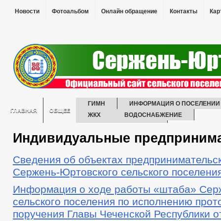
Новости
Фотоальбом
Онлайн обращение
Контакты
Кар
ГИМН
ИНФОРМАЦИЯ О ПОСЕЛЕНИИ
ГЛАВНАЯ
ОБЩЕЕ
ЖКХ
ВОДОСНАБЖЕНИЕ
ЭНЕРГОСБЕРЕЖЕНИЕ
Индивидуальные предприним
ГЛАВА
РЕКВИЗИТЫ
СТРУКТУРА
АДМИНИСТРАЦИЯ
СВЕДЕНИЯ О ДОХОДАХ СОТРУДНИКОВ
Сведения об объектах предпринимательс
ИНФОРМАЦИЯ О КАДРОВОМ ОБЕСПЕЧЕНИИ
ПОРЯДОК ПОС
Сержень-Юртовского сельского поселения
КОНТАКТНАЯ ИНФОРМАЦИЯ
КАДРОВЫЙ РЕЗЕРВ
КВ
УСЛОВИЯ И РЕЗУЛЬТАТЫ КОНКУРСОВ
СВЕДЕНИЯ О ВАКАН
Информация о ходе работы «штаба» Сер
СОСТАВ ПОСЕЛЕНИЯ
ПОДВЕДОМСТВЕННЫЕ ОРГАНИЗАЦИ
сельского поселения по исполнению прот
ГРАДОСТРОИТЕЛЬСТВО
ГЕНЕРАЛЬНЫЙ ПЛАН
БЛАГ
поручения Главы Чеченской Республики о
ПРАВИЛА ЗЕМЛЕПОЛЬЗОВАНИЯ