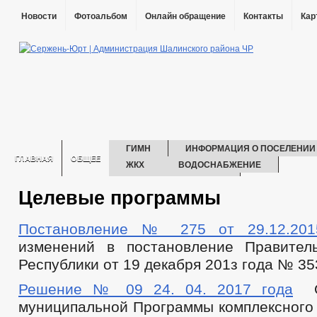
Новости
Фотоальбом
Онлайн обращение
Контакты
Кар
ГИМН
ИНФОРМАЦИЯ О ПОСЕЛЕНИИ
ГЛАВНАЯ
ОБЩЕЕ
ЖКХ
ВОДОСНАБЖЕНИЕ
ЭНЕРГОСБЕРЕЖЕНИЕ
Целевые программы
ГЛАВА
РЕКВИЗИТЫ
СТРУКТУРА
АДМИНИСТРАЦИЯ
СВЕДЕНИЯ О ДОХОДАХ СОТРУДНИКОВ
Постановление № 275 от 29.12.2015
ИНФОРМАЦИЯ О КАДРОВОМ ОБЕСПЕЧЕНИИ
ПОРЯДОК ПОС
изменений в постановление Правител
КОНТАКТНАЯ ИНФОРМАЦИЯ
КАДРОВЫЙ РЕЗЕРВ
КВ
Республики от 19 декабря 201з года № 35
УСЛОВИЯ И РЕЗУЛЬТАТЫ КОНКУРСОВ
СВЕДЕНИЯ О ВАКАН
СОСТАВ ПОСЕЛЕНИЯ
ПОДВЕДОМСТВЕННЫЕ ОРГАНИЗАЦИ
Решение № 09
24. 04. 2017 года
Об
ГРАДОСТРОИТЕЛЬСТВО
ГЕНЕРАЛЬНЫЙ ПЛАН
БЛАГ
муниципальной Программы комплексного 
ПРАВИЛА ЗЕМЛЕПОЛЬЗОВАНИЯ