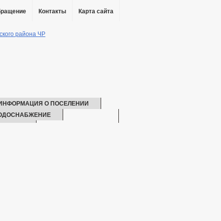
бращение
Контакты
Карта сайта
ИНФОРМАЦИЯ О ПОСЕЛЕНИИ
ОДОСНАБЖЕНИЕ
ЕЖЕНИЕ
ЕКВИЗИТЫ
СТРУКТУРА, ПОЛНОМОЧИЯ, ЗАДАЧИ И ФУНКЦИИ
ХОДАХ СОТРУДНИКОВ
ЧЕНИИ
ПОРЯДОК ПОСТУПЛЕНИЯ ГРАЖДАН НА МУНИЦИПАЛЬНУЮ
АДРОВЫЙ РЕЗЕРВ
КВАЛИФИКАЦИОННЫЕ ТРЕБОВАНИЯ
СВЕДЕНИЯ О ВАКАНТНЫХ ДОЛЖНОСТЯХ
ОМСТВЕННЫЕ ОРГАНИЗАЦИИ
РАЛЬНЫЙ ПЛАН
БЛАГОУСТРОЙСТВО
НОРМАТИВЫ