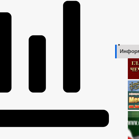
ДИВИДУАЛЬНЫЕ ПРЕДПРИНИМАТЕЛИ
 СРЕДНЕГО ПРЕДПРИНИМАТЕЛЬСТВА
ЧИСЛО ЗАМЕЩЕННЫХ РАБ
ФИНАНСОВО-ЭКОНОМИЧЕСКОЕ СОСТОЯНИЕ СУБЪЕКТОВ
З
ХОД ГРАЖДАН
ТЕКСТЫ ОФИЦИАЛЬНЫХ ВЫСТУПЛЕНИЙ И ЗАЯВ
КА ТОВАРОВ, РАБОТ И УСЛУГ
 АНК
РАБОЧАЯ ГРУППА АТК
ОВАНИЙ К СЛУЖЕБНОМУ ПОВЕДЕНИЮ МУНИЦИПАЛЬНЫХ СЛУЖАЩИХ
Инфор
ВАНИЙ К СЛУЖЕБНОМУ ПОВЕДЕНИЮ И УРЕГУЛИРОВАНИЮ КОНФЛИКТА 
ЕРОК
ГО И ЧС
ПОЛНОМОЧИЯ, СТРУКТУРА, ЗАДАЧИ И ФУНКЦИИ
ОХОДАХ
ОЕКТЫ К ОБСУЖДЕНИЮ
АДМИНИСТРАТИВНЫЕ РЕГЛАМЕНТЫ
Я АДМИНИСТРАЦИИ
РАСПОРЯЖЕНИЯ АДМИНИСТРАЦИИ
ЛОВАНИЯ НПА
ПУБЛИЧНЫЕ СЛУШАНИЯ
ФЕДЕРАЛЬНЫЕ З
 БЮДЖЕТА
РТЫ МУНИЦИПАЛЬНЫХ УСЛУГ