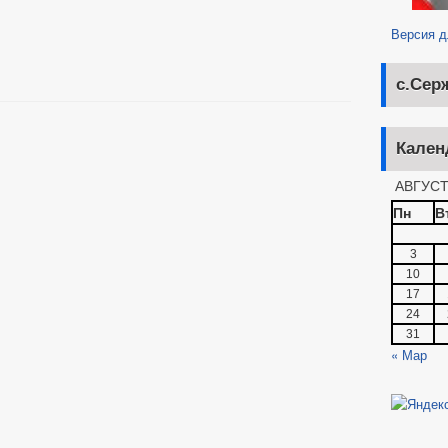
ПАЛЬНЫЕ УСЛУГИ
Версия 
АВЕ
ПОРЯДОК РАССМОТРЕНИЯ ОБРАЩЕНИЙ
ГРАФИК ПР
ИЙ И ЗАЯВЛЕНИЙ
ОБЗОРЫ ОБРАЩЕНИЙ ГРАЖДАН
с.Сер
СМОТРЕНИЯ ОБРАЩЕНИЙ
Кален
АВГУСТ
Пн
В
3
10
17
24
31
« Мар