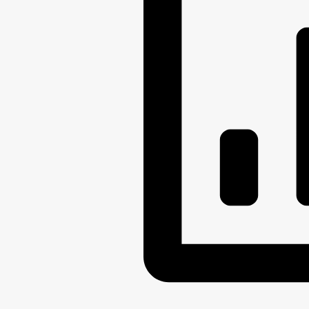
ПРЕДПРИНИМАТЕЛЬСТВО
ИН
КОЛИЧЕСТВО СУБЪЕКТОВ МАЛОГО И
ОБОРОТ ТОВАРОВ, РАБОТ И УСЛУГ
СТАТИСТИЧЕСКИЕ ДАННЫЕ
С
ЦЕЛЕВЫЕ ПРОГРАММЫ
ЗАКУП
КОМИССИИ
РАБОЧАЯ ГРУППА
КОМИССИЯ ПО СОБЛЮДЕНИЮ ТРЕБ
ПРОТИВОДЕЙСТВИЕ КОРРУПЦИИ
КОМИССИЯ ПО СОБЛЮДЕНИЮ ТРЕБО
ИНФОРМАЦИЯ О РЕЗУЛЬТАТАХ ПРОВ
ДЕПУТАТЫ
СОВЕТ ДЕПУТАТОВ
СВЕДЕНИЯ О Д
УСТАВ
ПР
ПРАВОВЫЕ АКТЫ
ПОСТАНОВЛЕНИ
ПОРЯДОК ОБЖА
РЕГИОНАЛЬНЫЕ ЗАКОНЫ
ОТЧЕТ ОБ ИСПОЛНЕНИИ
БЮДЖЕТ
БЮДЖЕТ ПО ГОДАМ
СТАНДА